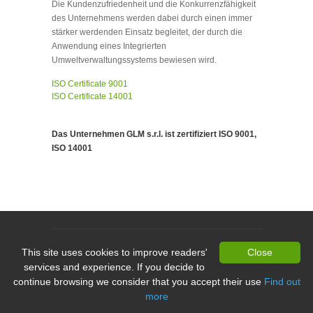
Die Kundenzufriedenheit und die Konkurrenzfähigkeit
des Unternehmens werden dabei durch einen immer
stärker werdenden Einsatz begleitet, der durch die
Anwendung eines Integrierten
Umweltverwaltungssystems bewiesen wird.
ISO Certificate 9001
ISO Certificate 14001
Das Unternehmen GLM s.r.l. ist zertifiziert ISO 9001,
ISO 14001
© Copyright 2012 GLM s.r.l. - Tutti i diritti riservati -
This site uses cookies to improve readers'
Close
P.IVA: 01917010207
services and experience. If you decide to
Handmade by Edera.
continue browsing we consider that you accept their use
Find out
more