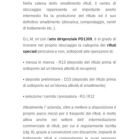
Nella catena dello smaltimento rifiuti, il centro di
stoccaggio rappresenta un importante anello
intermedio fra la produzione del rifiuto ed il suo
definitivo smaltimento (discarica, compostaggio, centri
di trattamento etc..).
G.L.M. srl con l'
atto dirigenziale PD1309
, è in grado di
ricevere nel proprio stoccaggio la categoria dei
rifiuti
speciali
pericolosi e non, sottoposti alle operazioni di:
• messa in riserva - R13 (deposito del rifiuto prima di
sottoporlo ad un’idonea attività di recupero)
• deposito preliminare - D15 (deposito del rifiuto prima
di sottoporlo ad un’idonea attività di smaltimento)
• selezione / cernita / pressatura - R3 / R12
Attualmente l’ azienda, oltre a mettere a disposizione il
proprio parco mezzi per il trasporto dei rifiuti, è molto
attiva anche nel settore dell’ intermediazione
commerciale di rifiuti, per cui è regolarmente iscritta
(ctg. 8), grazie a convenzioni con discariche, impianti di
trattamento rifiuti e compostaggio le quali vengono