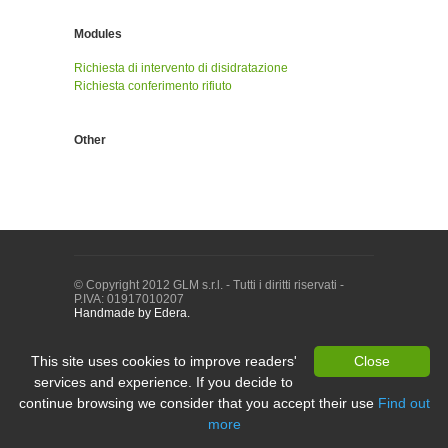
Modules
Richiesta di intervento di disidratazione
Richiesta conferimento rifiuto
Other
© Copyright 2012 GLM s.r.l. - Tutti i diritti riservati -
P.IVA: 01917010207
Handmade by Edera.
This site uses cookies to improve readers'
Close
services and experience. If you decide to
continue browsing we consider that you accept their use
Find out
more